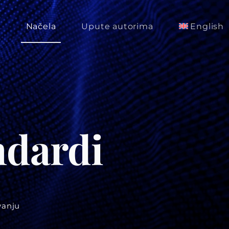
m
Načela
Upute autorima
English
ndardi
vanju