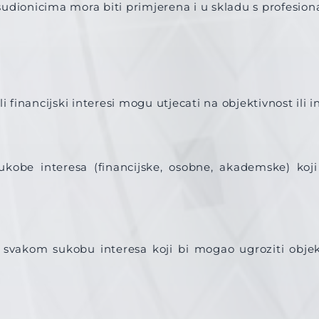
sudionicima mora biti primjerena i u skladu s profesio
i financijski interesi mogu utjecati na objektivnost ili 
sukobe interesa (financijske, osobne, akademske) koji 
 svakom sukobu interesa koji bi mogao ugroziti objekt