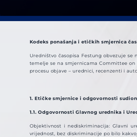
Kodeks ponašanja i etičkih smjernica ča
Uredništvo časopisa Festung obvezuje se na
temelje se na smjernicama Committee on Pu
procesu objave – urednici, recenzenti i auto
1. Etičke smjernice i odgovornosti sudio
1.1. Odgovornosti Glavnog urednika i Ure
Objektivnost i nediskriminacija: Glavni u
vrijednost, bez diskriminacije po bilo kakvo