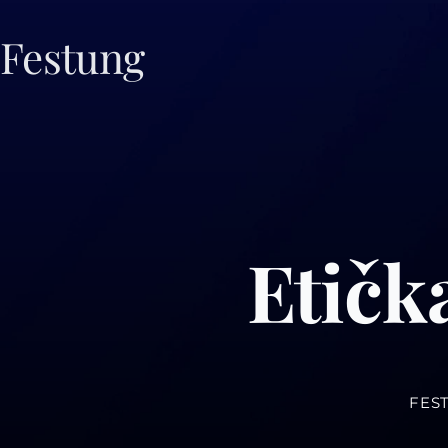
Skip
to
Festung
content
Etičk
FEST