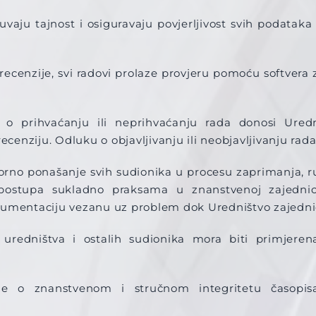
čuvaju tajnost i osiguravaju povjerljivost svih podata
 recenzije, svi radovi prolaze provjeru pomoću softvera 
 o prihvaćanju ili neprihvaćanju rada donosi Uredn
ecenziju. Odluku o objavljivanju ili neobjavljivanju rad
rno ponašanje svih sudionika u procesu zaprimanja, ru
postupa sukladno praksama u znanstvenoj zajednic
umentaciju vezanu uz problem dok Uredništvo zajedničk
uredništva i ostalih sudionika mora biti primjere
ine o znanstvenom i stručnom integritetu časopisa