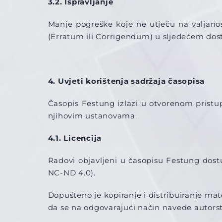
3.2. Ispravljanje
Manje pogreške koje ne utječu na valjanost 
(Erratum ili Corrigendum) u sljedećem dostu
4. Uvjeti korištenja sadržaja časopisa
Časopis Festung izlazi u otvorenom pristup
njihovim ustanovama.
4.1. Licencija
Radovi objavljeni u časopisu Festung d
NC-ND 4.0).
Dopušteno je kopiranje i distribuiranje mat
da se na odgovarajući način navede autorstv