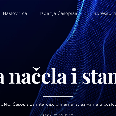
Naslovnica
Izdanja Časopisa
Impressu
a načela i sta
UNG: Časopis za interdisciplinarna istraživanja u poslo
ISSN 3102-1107