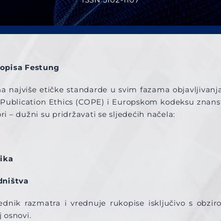
sopisa Festung
 najviše etičke standarde u svim fazama objavljivanja
blication Ethics (COPE) i Europskom kodeksu znanstven
ri – dužni su pridržavati se sljedećih načela:
nika
dništva
rednik razmatra i vrednuje rukopise isključivo s obzi
j osnovi.