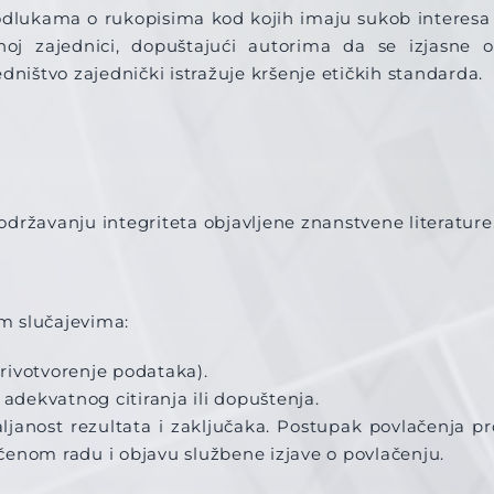
odlukama o rukopisima kod kojih imaju sukob interesa s
j zajednici, dopuštajući autorima da se izjasne o
ištvo zajednički istražuje kršenje etičkih standarda.
državanju integriteta objavljene znanstvene literature
im slučajevima:
rivotvorenje podataka).
 adekvatnog citiranja ili dopuštenja.
aljanost rezultata i zaključaka. Postupak povlačenja 
nom radu i objavu službene izjave o povlačenju.