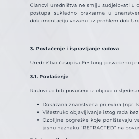
Članovi uredništva ne smiju sudjelovati u 
postupa sukladno praksama u znanstveno
dokumentaciju vezanu uz problem dok Uredn
3. Povlačenje i ispravljanje radova
Uredništvo časopisa Festung posvećeno je o
3.1. Povlačenje
Radovi će biti povučeni iz objave u sljedeć
Dokazana znanstvena prijevara (npr. k
Višestruko objavljivanje istog rada bez
Ozbiljne pogreške koje poništavaju v
jasnu naznaku “RETRACTED” na povuče