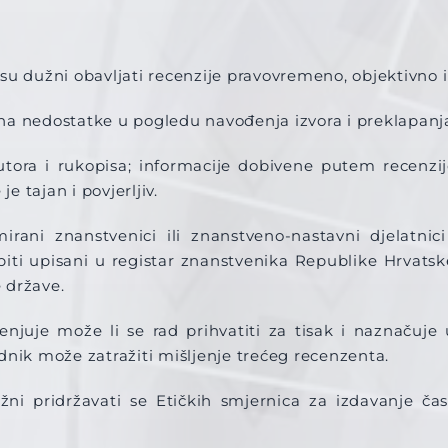
u dužni obavljati recenzije pravovremeno, objektivno i 
a nedostatke u pogledu navođenja izvora i preklapanja
autora i rukopisa; informacije dobivene putem recenzij
e tajan i povjerljiv.
rmirani znanstvenici ili znanstveno-nastavni djelatn
iti upisani u registar znanstvenika Republike Hrvatsk
 države.
enjuje može li se rad prihvatiti za tisak i naznačuje 
dnik može zatražiti mišljenje trećeg recenzenta.
žni pridržavati se Etičkih smjernica za izdavanje č