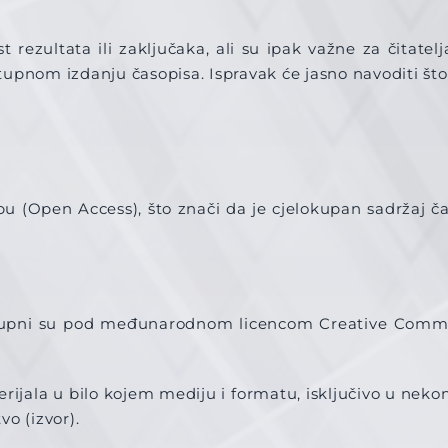
rezultata ili zaključaka, ali su ipak važne za čitatel
pnom izdanju časopisa. Ispravak će jasno navoditi što j
u (Open Access), što znači da je cjelokupan sadržaj ča
ostupni su pod međunarodnom licencom Creative Com
erijala u bilo kojem mediju i formatu, isključivo u nek
o (izvor).