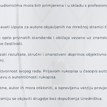
sudionicima mora biti primjerena i u skladu s profesio
avati Uputa za autore objavljenih na mrežnoj stranici č
ju opće priznatih standarda i običaja vezano uz znanst
 čestitosti.
ati rezultate, stručni i znanstveni doprinos objektivno i
n).
izvornost svojeg rada. Prijavom rukopisa u časopis aut
javu o autentičnosti rukopisa.
e, autor ih mora otkloniti, a ispravljenu verziju provje
 smiju se objaviti drugdje bez dopuštenja Uredništva.