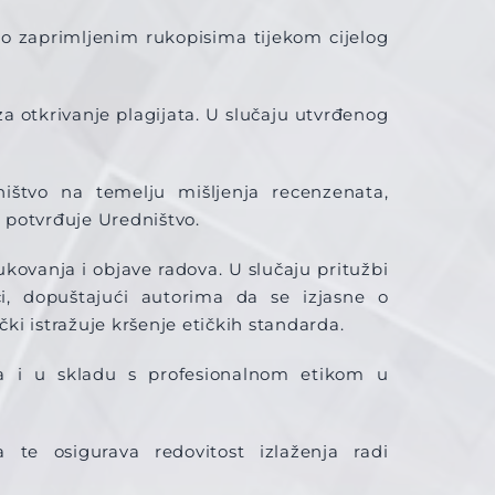
ka o zaprimljenim rukopisima tijekom cijelog
za otkrivanje plagijata. U slučaju utvrđenog
ištvo na temelju mišljenja recenzenata,
a potvrđuje Uredništvo.
kovanja i objave radova. U slučaju pritužbi
i, dopuštajući autorima da se izjasne o
i istražuje kršenje etičkih standarda.
na i u skladu s profesionalnom etikom u
 te osigurava redovitost izlaženja radi