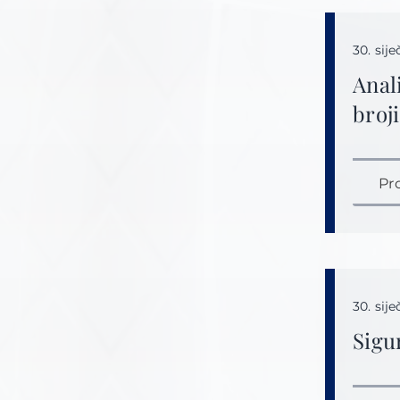
30. sij
Anal
broj
Pr
30. sij
Sigu