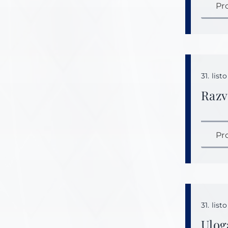
Pr
31. lis
Razv
Pr
31. lis
Ulog