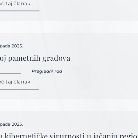
očitaj članak
topada 2025.
oj pametnih gradova
Pregledni rad
očitaj članak
topada 2025.
a kibernetičke sigurnosti u jačanju regi