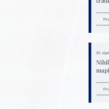
trad
Pr
30. sij
Nihi
mapi
Pr