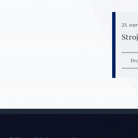
23. srp
Stro
Pr