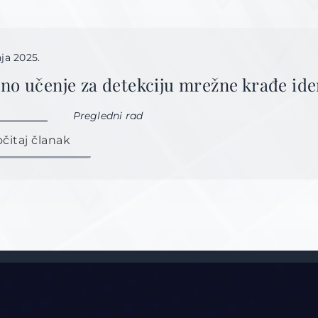
nja 2025.
jno učenje za detekciju mrežne krađe id
Pregledni rad
očitaj članak