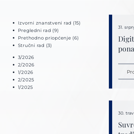
Izvorni znanstveni rad
(15)
31. srp
Pregledni rad
(9)
Digi
Prethodno priopćenje
(6)
Stručni rad
(3)
pona
3/2026
2/2026
Pr
1/2026
2/2025
1/2025
30. tra
Suvr