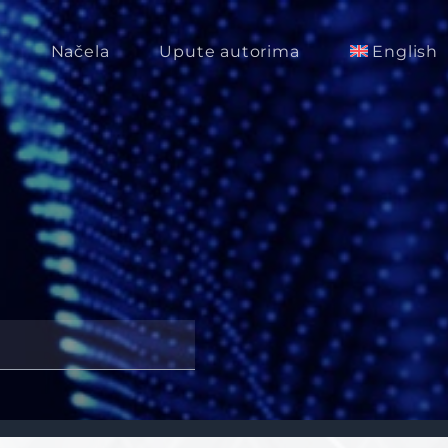
m
Načela
Upute autorima
English