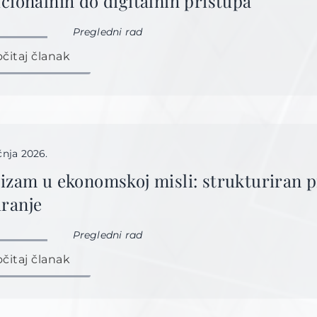
icionalnih do digitalnih pristupa
Pregledni rad
očitaj članak
ečnja 2026.
lizam u ekonomskoj misli: strukturiran pr
ranje
Pregledni rad
očitaj članak