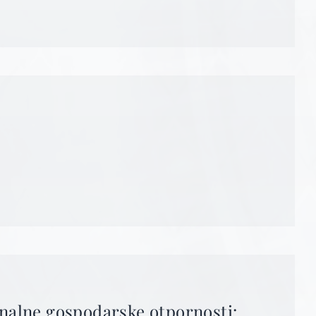
onalne gospodarske otpornosti: