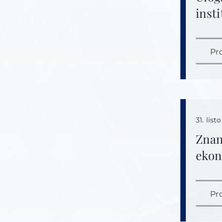
inst
Pr
31. lis
Znan
ekon
Pr