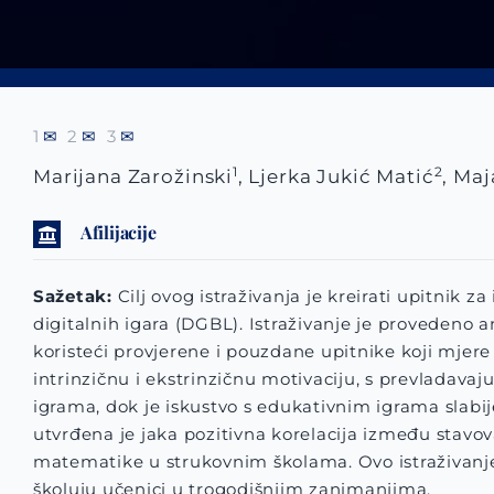
1
✉
2
✉
3
✉
1
2
Marijana Zarožinski
, Ljerka Jukić Matić
, Maj
Afilijacije
Sažetak:
Cilj ovog istraživanja je kreirati upitnik
digitalnih igara (DGBL). Istraživanje je provedeno
koristeći provjerene i pouzdane upitnike koji mjere
intrinzičnu i ekstrinzičnu motivaciju, s prevladava
igrama, dok je iskustvo s edukativnim igrama slabi
utvrđena je jaka pozitivna korelacija između stavov
matematike u strukovnim školama. Ovo istraživanje j
školuju učenici u trogodišnjim zanimanjima.