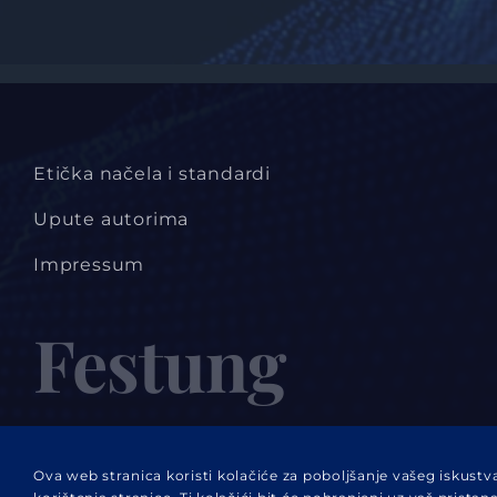
Etička načela i standardi
Upute autorima
Impressum
Festung
ČASOPIS ZA INTERDISCIPLINARNA ISTRAŽIVANJA U POSL
Ova web stranica koristi kolačiće za poboljšanje vašeg iskust