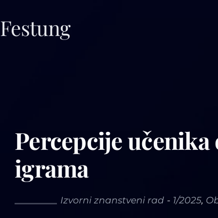
Skip
to
Festung
content
Percepcije učenika
igrama
Izvorni znanstveni rad
-
1/2025
,
Ob