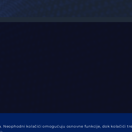
OVANJU
va. Neophodni kolačići omogućuju osnovne funkcije, dok kolačići tr