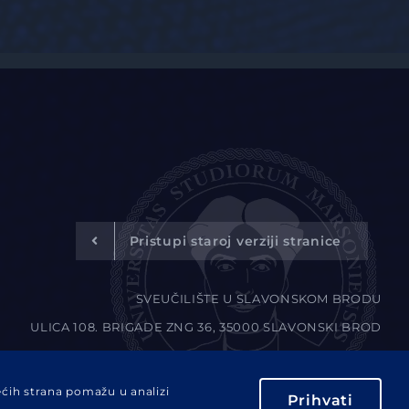
Pristupi staroj verziji stranice
SVEUČILIŠTE U SLAVONSKOM BRODU
ULICA 108. BRIGADE ZNG 36, 35000 SLAVONSKI BROD
MB: 05290538 | OIB: 3302783437 |
IBAN:HR0923400091111084627
ećih strana pomažu u analizi
Prihvati