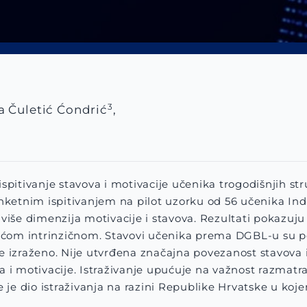
3
a Čuletić Ćondrić
,
 za ispitivanje stavova i motivacije učenika trogodišnj
 anketnim ispitivanjem na pilot uzorku od 56 učenika In
 više dimenzija motivacije i stavova. Rezultati pokazuju
jućom intrinzičnom. Stavovi učenika prema DGBL-u su poz
je izraženo. Nije utvrđena značajna povezanost stavova
a i motivacije. Istraživanje upućuje na važnost razmatra
e dio istraživanja na razini Republike Hrvatske u koje